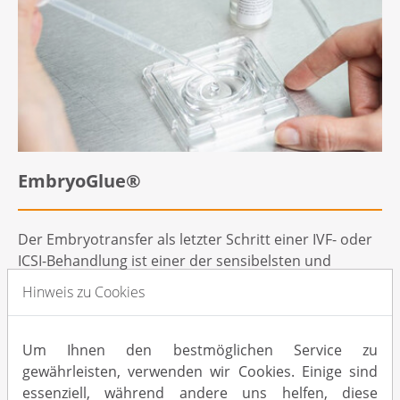
EmbryoGlue®
Der Embryotransfer als letzter Schritt einer IVF- oder
ICSI-Behandlung ist einer der sensibelsten und
mitentscheidend für deren Erfolg. EmbryoGlue®, ein
Hinweis zu Cookies
speziell für diesen Vorgang entwickeltes, mit
Hyaluronsäure angereichertes Embryokulturmedium,
unterstützt den Embryo bei der Einnistung.
Um Ihnen den bestmöglichen Service zu
gewährleisten, verwenden wir Cookies. Einige sind
Lesen Sie
hier
mehr darüber, wie EmbryoGlue®
essenziell, während andere uns helfen, diese