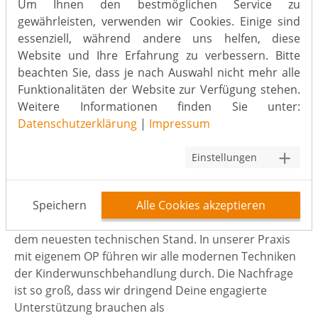
Um Ihnen den bestmöglichen Service zu
Liebst Du Deinen Beruf? Möchtest Du ihn täglich mit
gewährleisten, verwenden wir Cookies. Einige sind
guter Laune und großer Leidenschaft ausüben? Dann
essenziell, während andere uns helfen, diese
komm jetzt zum Kinderwunschzentrum Heinsberger
Website und Ihre Erfahrung zu verbessern. Bitte
Höfe Cuypers & Cuypers.
beachten Sie, dass je nach Auswahl nicht mehr alle
Funktionalitäten der Website zur Verfügung stehen.
Das inhabergeführte Kinderwunschzentrum
Weitere Informationen finden Sie unter:
Heinsberger Höfe Cuypers & Cuypers ist die
Datenschutzerklärung
|
Impressum
Privatpraxis für gynäkologische Endokrinologie und
Reproduktionsmedizin im Kreis Heinsberg. Auf über
Einstellungen
700 qm bieten wir unseren Patientinnen und
Patienten hochmoderne Beratungs- und
Behandlungsräume sowie ein erstklassig
Speichern
Alle Cookies akzeptieren
ausgestattetes reproduktionsmedizinisches Labor auf
dem neuesten technischen Stand. In unserer Praxis
mit eigenem OP führen wir alle modernen Techniken
der Kinderwunschbehandlung durch. Die Nachfrage
ist so groß, dass wir dringend Deine engagierte
Unterstützung brauchen als